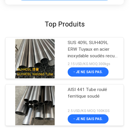
Top Produits
SUS 409L SUH409L
ERW Tuyaux en acier
inoxydable soudés recuit
et décapé 60*2mm
2.15 USD/KG MOQ:300kgs
- JE NE SAIS PAS.
AISI 441 Tube roulé
ferritique soudé
2.5 USD/KG MOQ:100KGS
- JE NE SAIS PAS.