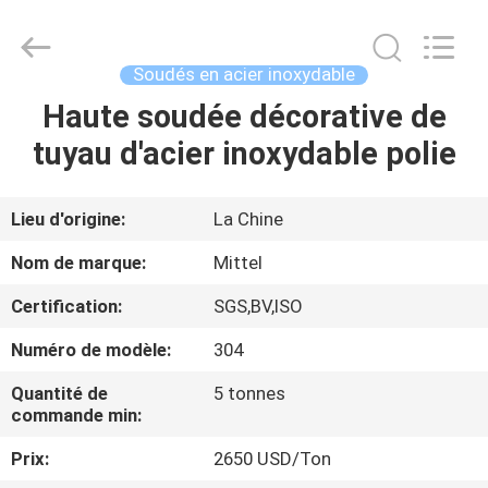
2026
JIANGSU
MITTEL
STEEL
INDUSTRIAL
Soudés en acier inoxydable
LIMITED.
All
Rights
Haute soudée décorative de
MAISON
Reserved.
tuyau d'acier inoxydable polie
PRODUITS
Lieu d'origine:
La Chine
AU
Nom de marque:
Mittel
SUJET
Certification:
SGS,BV,ISO
DE
Numéro de modèle:
304
NOUS
Quantité de
5 tonnes
commande min:
VISITE
Prix:
2650 USD/Ton
D'USINE