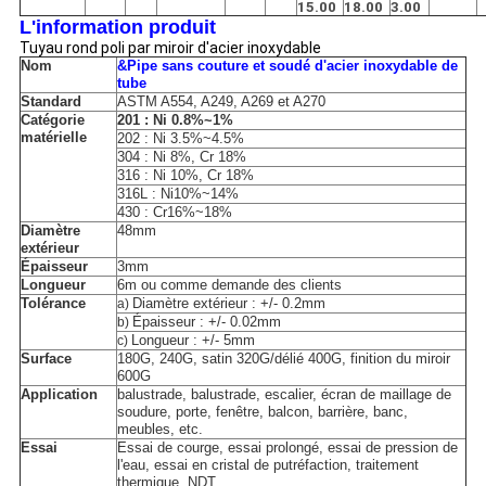
15.00
18.00
3.00
L'information produit
Tuyau rond poli par miroir d'acier inoxydable
Nom
&Pipe sans couture et soudé d'acier inoxydable de
tube
Standard
ASTM A554, A249, A269 et A270
Catégorie
201 : Ni 0.8%~1%
matérielle
202 : Ni 3.5%~4.5%
304 : Ni 8%, Cr 18%
316 : Ni 10%, Cr 18%
316L : Ni10%~14%
430 : Cr16%~18%
Diamètre
48mm
extérieur
Épaisseur
3mm
Longueur
6m ou comme demande des clients
Tolérance
Diamètre extérieur : +/- 0.2mm
a)
Épaisseur : +/- 0.02mm
b)
Longueur : +/- 5mm
c)
Surface
180G, 240G, satin 320G/délié 400G, finition du miroir
600G
Application
balustrade, balustrade, escalier, écran de maillage de
soudure, porte, fenêtre, balcon, barrière, banc,
meubles, etc.
Essai
Essai de courge, essai prolongé, essai de pression de
l'eau, essai en cristal de putréfaction, traitement
thermique, NDT