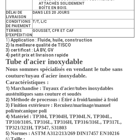
ATTACHÉS SOLIDEMENT
BOÎTE EN BOIS.
DÉLAI DE
DANS LES 20 JOURS
LIVRAISON
CONDITIONS
T/T, L/C
DE PAIEMENT
TERMES
GOUSSET, CFR ET CAF
D'EXPÉDITION
1)
Application : Fluide, huile, construction
2) la meilleure qualité de TISCO
3) certificat : LA BV, GV
4) petit prix et livraison rapide
Tube d'acier inoxydable
Nous sommes spécialisés en vendant le tube sans
couture/tuyau d'acier inoxydable.
Caractéristiques :
Marchandise : Tuyaux d'acier/tubes inoxydables
1)
austénitiques sans couture et soudés
Méthode de processus : Étiré à froid/laminé à froid
2)
Finition extérieure : Recuisez/marinage/manuel
3)
poli/mécanique poli
Matériel : TP304, TP304H, TP304LN, TP304L,
4)
TP310/310S, TP316L, TP316H, TP316/316L, TP317L,
TP321/321H, TP347, S31803
Normes : ASTM A312/213/269 DIN17457 EN10216
5)
Taille :
6)