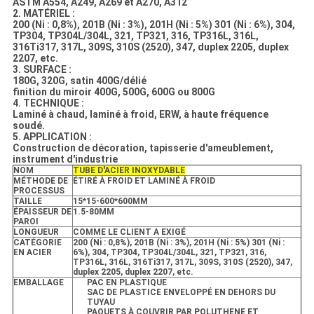
ASTM A554, A249, A269 et A270, A312
2. MATÉRIEL :
200 (Ni : 0,8%), 201B (Ni : 3%), 201H (Ni : 5%) 301 (Ni : 6%), 304,
TP304, TP304L/304L, 321, TP321, 316, TP316L, 316L,
316Ti317, 317L, 309S, 310S (2520), 347, duplex 2205, duplex
2207, etc.
3. SURFACE :
180G, 320G, satin 400G/délié
finition du miroir 400G, 500G, 600G ou 800G
4. TECHNIQUE :
Laminé à chaud, laminé à froid, ERW, à haute fréquence
soudé.
5. APPLICATION :
Construction de décoration, tapisserie d'ameublement,
instrument d'industrie
NOM
TUBE D'ACIER INOXYDABLE
MÉTHODE DE
ÉTIRÉ À FROID ET LAMINÉ À FROID
PROCESSUS
TAILLE
15*15-600*600MM
ÉPAISSEUR DE
1.5-80MM
PAROI
LONGUEUR
COMME LE CLIENT A EXIGÉ
CATÉGORIE
200 (Ni : 0,8%), 201B (Ni : 3%), 201H (Ni : 5%) 301 (Ni :
EN ACIER
6%), 304, TP304, TP304L/304L, 321, TP321, 316,
TP316L, 316L, 316Ti317, 317L, 309S, 310S (2520), 347,
duplex 2205, duplex 2207, etc.
EMBALLAGE
PAC EN PLASTIQUE
SAC DE PLASTICE ENVELOPPÉ EN DEHORS DU
TUYAU
PAQUETS À COUVRIR PAR POLUTHENE ET