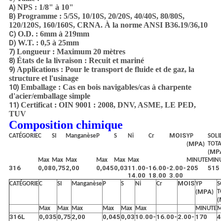
NPS : 1/8" à 10"
A)
Programme : 5/5S, 10/10S, 20/20S, 40/40S, 80/80S,
B)
120/120S, 160/160S, CRNA. À la norme ANSI B36.19/36,10
O.D. : 6mm à 219mm
C)
W.T. : 0,5 à 25mm
D)
Longueur : Maximum 20 mètres
7)
États de la livraison : Recuit et mariné
8)
Applications : Pour le transport de fluide et de gaz, la
9)
structure et l'usinage
Emballage : Cas en bois navigables/cas à charpente
10)
d'acier/emballage simple
Certificat : OIN 9001 : 2008, DNV, ASME, LE PED,
11)
TUV
Composition chimique
MOIS
CATÉGORIE
C
SI
Manganèse
P
S
Ni
Cr
YP
SOLI
MPA
TOT
(
)
MP
(
Max
Max
Max
Max
Max
Max
MINUTE
MIN
316
0,08
0,75
2,00
0,045
0,03
11.00-
16.00-
2.00-
205
515
14.00
18.00
3.00
MOIS
CATÉGORIE
C
SI
Manganèse
P
S
Ni
Cr
YP
S
MPA
T
(
)
(
Max
Max
Max
Max
Max
Max
MINUTE
M
316L
0,035
0,75
2,00
0,045
0,03
10.00-
16.00-
2.00-
170
4