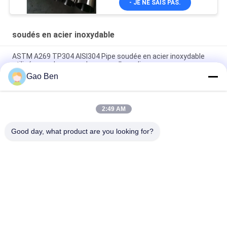
- JE NE SAIS PAS.
mm
soudés en acier inoxydable
ASTM A269 TP304 AISI304 Pipe soudée en acier inoxydable
utilisée pour la rampe de rampe d'escalier
Gao Ben
Pipe en acier inoxydable soudé ASTM A269 TP304
Ф50*2mm*6m (matériau: SS304)
2:49 AM
ASTM A554 304 Stainless Steel Welded Pipe for Decorative
Hairline Finish Grade SS 304 Tube
Good day, what product are you looking for?
Catégories populaires
Tous
La Tôle D'acier 
Plaques En Acier 
Inoxydable
Inoxydable
Bobines D'acier 
Acier Inoxydable 
Inoxydable
Plat Bar