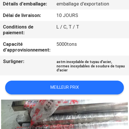
Détails d'emballage:
emballage d'exportation
CONTRÔLE
Délai de livraison:
10 JOURS
DE
Conditions de
L / C, T / T
QUALITÉ
paiement:
Capacité
5000tons
d'approvisionnement:
CONTACTEZ-
NOUS
Surligner:
,
astm inoxydable de tuyau d'acier
normes inoxydables de soudure de tuyau
d'acier
NOUVELLES
MEILLEUR PRIX
CAS
COMPANY
NEWS