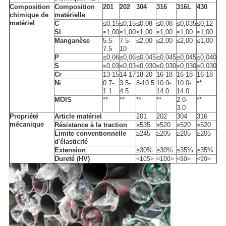
Composition
Composition
201
202
304
316
316L
430
chimique de
matérielle
matériel
C
≤
0,15
≤
0,15
≤
0,08
≤
0,08
≤
0,035
≤
0,12
SI
≤
1,00
≤
1,00
≤
1,00
≤
1,00
≤
1,00
≤
1,00
Manganèse
5.5-
7.5-
≤
2,00
≤
2,00
≤
2,00
≤
1,00
7.5
10
P
≤
0,06
≤
0,06
≤
0,045
≤
0,045
≤
0,045
≤
0,040
S
≤
0,03
≤
0,03
≤
0,030
≤
0,030
≤
0,030
≤
0,030
Cr
13-15
14-17
18-20
16-18
16-18
16-18
Ni
0.7-
3.5-
8-10.5
10.0-
10.0-
**
1.1
4.5
14.0
14.0
MOIS
**
**
**
**
2.0-
**
3.0
Propriété
Article matériel
201
202
304
316
mécanique
Résistance à la traction
≥
535
≥
520
≥
520
≥
520
Limite conventionnelle
≥
245
≥
205
≥
205
≥
205
d'élasticité
Extension
≥
30%
≥
30%
≥
35%
≥
35%
Dureté (HV)
<105>
<100>
<90>
<90>