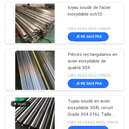
tuyau soudé de l'acier
inoxydable sch10
USD6.45/KG MOQ:100KGS
- JE NE SAIS PAS.
Pièces rectangulaires en
acier inoxydable de
qualité 304
USD2.45/KG MOQ:100KGS
- JE NE SAIS PAS.
Tuyau soudé en acier
inoxydable 304L recuit
Grade 304 316L Taille
OD : 50,8 mm Épaisseur :
USD2.45-3.84/KG MOQ:100KGS
1,2 mm Longueur : 6000