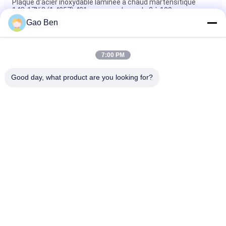
Plaque d'acier inoxydable laminée à chaud martensitique
14Cr17Ni2 (1.4057) 431, coupe au laser de 8 à 100 mm
Gao Ben
Alliage 20 plaques Incoloy20 Carpenter20Cb-3 UNSN08020
2,4460 8MM X 1500 X 6000MM
7:00 PM
Plaque en acier inoxydable résistant à haute température
laminée à chaud DIN 1.4845 SUS 310S AISI 310S INOX 12*1500
Good day, what product are you looking for?
Catégories populaires
Tous
La Tôle D'acier 
Plaques En Acier 
Inoxydable
Inoxydable
Bobines D'acier 
Acier Inoxydable 
Inoxydable
Plat Bar
Barres Rondes En 
Alliage De Hastelloy
Acier Inoxydable
Angle De Barres En 
Barres Rondes En 