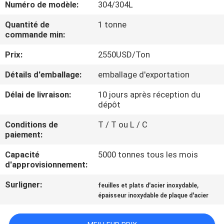
Numéro de modèle:
304/304L
CONTRÔLE
Quantité de
1 tonne
commande min:
DE
Prix:
2550USD/Ton
QUALITÉ
Détails d'emballage:
emballage d'exportation
CONTACTEZ-
Délai de livraison:
10 jours après réception du
NOUS
dépôt
Conditions de
T / T ou L / C
paiement:
NOUVELLES
Capacité
5000 tonnes tous les mois
d'approvisionnement:
CAS
Surligner:
,
feuilles et plats d'acier inoxydable
épaisseur inoxydable de plaque d'acier
COMPANY
NEWS