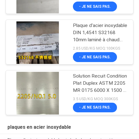
- JE NE SAIS PAS.
Plaque d'acier inoxydable
DIN 1,4541 S32168
10mm laminé à chaud
d'en AISI321 pour la
2.85 USD/KG MOQ:100KGS
chaudière
- JE NE SAIS PAS.
Solution Recuit Condition
Plat Duplex ASTM 2205
MR 0175 6000 X 1500 X
6 Épais
3.5 USD/KG MOQ:300KGS
- JE NE SAIS PAS.
plaques en acier inoxydable