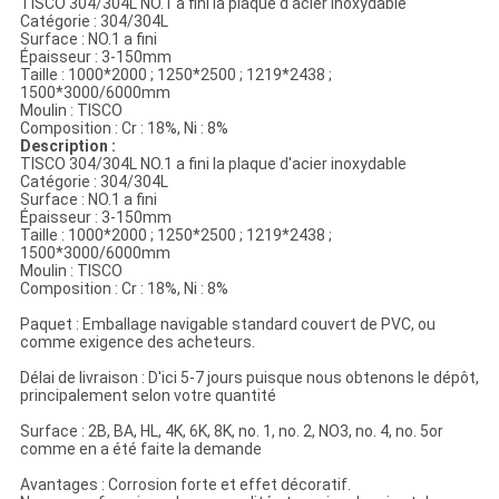
TISCO 304/304L NO.1 a fini la plaque d'acier inoxydable
Catégorie : 304/304L
Surface : NO.1 a fini
Épaisseur : 3-150mm
Taille : 1000*2000 ; 1250*2500 ; 1219*2438 ;
1500*3000/6000mm
Moulin : TISCO
Composition : Cr : 18%, Ni : 8%
Description :
TISCO 304/304L NO.1 a fini la plaque d'acier inoxydable
Catégorie : 304/304L
Surface : NO.1 a fini
Épaisseur : 3-150mm
Taille : 1000*2000 ; 1250*2500 ; 1219*2438 ;
1500*3000/6000mm
Moulin : TISCO
Composition : Cr : 18%, Ni : 8%
Paquet : Emballage navigable standard couvert de PVC, ou
comme exigence des acheteurs.
Délai de livraison : D'ici 5-7 jours puisque nous obtenons le dépôt,
principalement selon votre quantité
Surface : 2B, BA, HL, 4K, 6K, 8K, no. 1, no. 2, NO3, no. 4, no. 5or
comme en a été faite la demande
Avantages : Corrosion forte et effet décoratif.