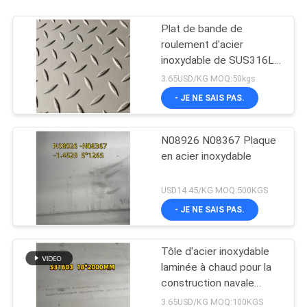
Plat de bande de
roulement d'acier
inoxydable de SUS316L
SUS304 SUS316L pour
3.65USD/KG MOQ:50kgs
le plancher
- JE NE SAIS PAS.
N08926 N08367 Plaque
en acier inoxydable
USD14.45/KG MOQ:500KGS
- JE NE SAIS PAS.
Tôle d'acier inoxydable
laminée à chaud pour la
construction navale
maritime
3.65USD/KG MOQ:100KGS