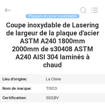
2026
JIANGSU
MITTEL
STEEL
INDUSTRIAL
Plaques en acier inoxydable
LIMITED.
All
Rights
Coupe inoxydable de Lasering
MAISON
Reserved.
de largeur de la plaque d'acier
PRODUITS
ASTM A240 1800mm
2000mm de s30408 ASTM
AU
A240 AISI 304 laminés à
SUJET
chaud
DE
NOUS
Lieu d'origine:
La Chine
Nom de marque:
TISCO
VISITE
Certification:
SGS;BV
D'USINE