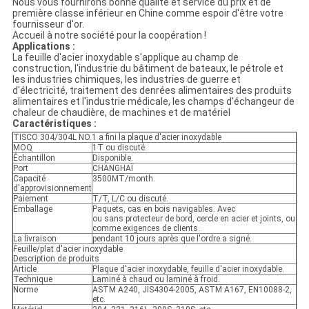
Nous vous fournirons bonne qualité et service du prix et de
première classe inférieur en Chine comme espoir d'être votre
fournisseur d'or.
Accueil à notre société pour la coopération !
Applications :
La feuille d'acier inoxydable s'applique au champ de
construction, l'industrie du bâtiment de bateaux, le pétrole et
les industries chimiques, les industries de guerre et
d'électricité, traitement des denrées alimentaires des produits
alimentaires et l'industrie médicale, les champs d'échangeur de
chaleur de chaudière, de machines et de matériel
Caractéristiques :
TISCO 304/304L NO.1 a fini la plaque d'acier inoxydable
MOQ
1T ou discuté.
Échantillon
Disponible.
Port
CHANGHAÏ
Capacité
3500MT/month.
d'approvisionnement
Paiement
T/T, L/C ou discuté.
Emballage
Paquets, cas en bois navigables. Avec
ou sans protecteur de bord, cercle en acier et joints, ou
comme exigences de clients.
La livraison
pendant 10 jours après que l'ordre a signé.
Feuille/plat d'acier inoxydable
Description de produits
Article
Plaque d'acier inoxydable, feuille d'acier inoxydable.
Technique
Laminé à chaud ou laminé à froid.
Norme
ASTM A240, JIS4304-2005, ASTM A167, EN10088-2,
etc.