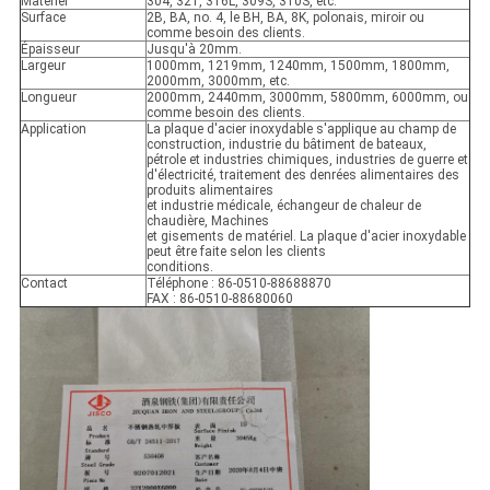
Matériel
304, 321, 316L, 309S, 310S, etc.
Surface
2B, BA, no. 4, le BH, BA, 8K, polonais, miroir ou
comme besoin des clients.
Épaisseur
Jusqu'à 20mm.
Largeur
1000mm, 1219mm, 1240mm, 1500mm, 1800mm,
2000mm, 3000mm, etc.
Longueur
2000mm, 2440mm, 3000mm, 5800mm, 6000mm, ou
comme besoin des clients.
Application
La plaque d'acier inoxydable s'applique au champ de
construction, industrie du bâtiment de bateaux,
pétrole et industries chimiques, industries de guerre et
d'électricité, traitement des denrées alimentaires des
produits alimentaires
et industrie médicale, échangeur de chaleur de
chaudière, Machines
et gisements de matériel. La plaque d'acier inoxydable
peut être faite selon les clients
conditions.
Contact
Téléphone : 86-0510-88688870
FAX : 86-0510-88680060