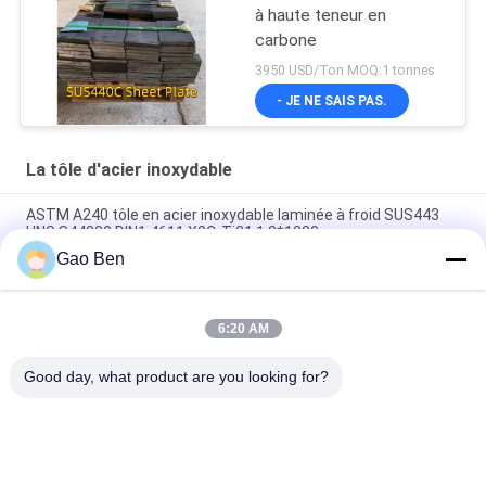
à haute teneur en
carbone
3950 USD/Ton MOQ:1 tonnes
- JE NE SAIS PAS.
La tôle d'acier inoxydable
ASTM A240 tôle en acier inoxydable laminée à froid SUS443
UNS S44330 DIN1.4611 X2CrTi21 1,2*1220 mm
Gao Ben
ASTM A240 AISI 309S X12CrNi23-13 tôle d'acier inoxydable
laminée à froid 1.5*1219*2438MM Surface 2B
6:20 AM
ASTM AISI 309S S30908 / EN 1.4833 tôle en acier inoxydable
laminée à froid 2,5*1000*2000MM
Good day, what product are you looking for?
Catégories populaires
Tous
La Tôle D'acier 
Plaques En Acier 