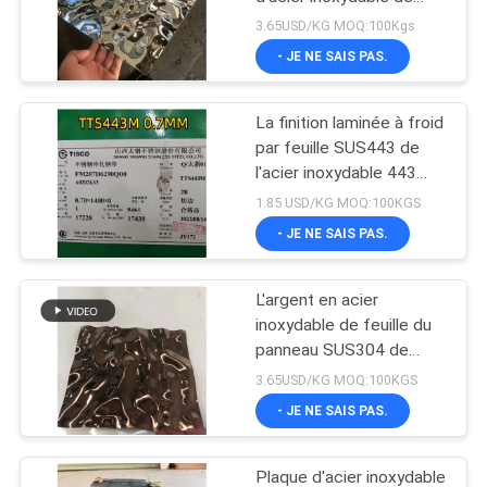
1220x2440mm 0.8mm
3.65USD/KG MOQ:100Kgs
- JE NE SAIS PAS.
La finition laminée à froid
par feuille SUS443 de
l'acier inoxydable 443
balayent la feuille d'Inox
1.85 USD/KG MOQ:100KGS
de finition
- JE NE SAIS PAS.
L'argent en acier
inoxydable de feuille du
panneau SUS304 de
vague d'eau de
3.65USD/KG MOQ:100KGS
décoration a poli
- JE NE SAIS PAS.
Plaque d'acier inoxydable