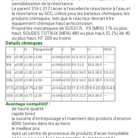
sensibilisation de la résistance.
Le parent 316 l, 317 l acier a l'excellente résistance à l'eau et
la résistance au SCC, utilisé pour les bateaux chimiques, les
produits chimiques, tels que le réacteur devrait être
équipement chimique haut anticorrosion.
Propriétés mécaniques de SUS317L : YS (MPA) 176 ou plus
haut, SOLIDES TOTAUX (MPA) 480 ou plus haut, EL (%) de 40
ou plus haut, HT 200 ou moins
Détails chimiques
C
SI
Manganèse
P
S
Ni
Cr
MOIS
309
≤0.08
≤1.00
≤2.00
≤0.045
≥0.03
12.0-15.0
22.0-24.0
---
304
≤0.08
≤1.00
≤2.00
≤0.045
≤0.03
8.0-11.0
18.0-20.0
---
316
≤0.08
≤1.00
≤2.00
≤0.045
≤0.03
10.0-14.0
16.0-18.0
2.0-3.0
316L
≤0.03
≤1.00
≤2.00
≤0.045
≤0.03
10.0-14.0
16.0-18.0
2.0-3.0
317L
≤0.03
≤0.75
≤2.00
≤0.04
≤0.03
11.0-15.0
18.0-20.0
3.0-4.0
310S
≤0.08
≤0.75
≤2.00
≤0.045
≤0.03
19.0-22.0
24.0-26.0
---
Avantage compétitif :
de haute qualité
rapide livrez
la société d'entreposage et maintient des produits d'environ
8000 tonnes dans les actions.
le meilleur prix.
ayez un centre de processus de produits d'acier inoxydable