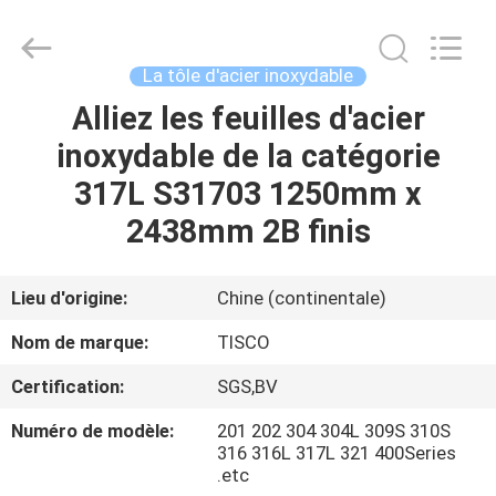
2026
JIANGSU
MITTEL
STEEL
INDUSTRIAL
La tôle d'acier inoxydable
LIMITED.
All
Rights
Alliez les feuilles d'acier
MAISON
Reserved.
inoxydable de la catégorie
PRODUITS
317L S31703 1250mm x
2438mm 2B finis
AU
SUJET
Lieu d'origine:
Chine (continentale)
DE
Nom de marque:
TISCO
NOUS
Certification:
SGS,BV
Numéro de modèle:
201 202 304 304L 309S 310S
VISITE
316 316L 317L 321 400Series
D'USINE
.etc