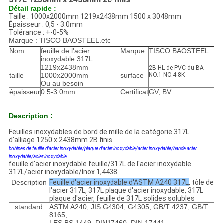
Détail rapide :
Taille : 1000x2000mm 1219x2438mm 1500 x 3048mm
Épaisseur : 0,5 - 3.0mm
Tolérance : +-0-5%
Marque : TISCO BAOSTEEL.etc
Nom
feuille de l'acier
Marque
TISCO BAOSTEEL
inoxydable 317L
1219x2438mm
2B HL de PVC du BA
taille
1000x2000mm
surface
NO.1 NO.4 8K
Ou au besoin
épaisseur
0.5-3.0mm
Certificat
GV, BV
Description :
Feuilles inoxydables de bord de mille de la catégorie 317L
d'alliage 1250 x 2438mm 2B finis
bobines de feuille d'acier inoxydable/plaque d'acier inoxydable/acier inoxydable/bande acier
inoxydable/acier inoxydable
feuille d'acier inoxydable feuille/317L de l'acier inoxydable
317L/acier inoxydable/Inox 1,4438
Description
Feuille d'acier inoxydable d'ASTM A240 317L
, tôle de
l'acier 317L, 317L plaque d'acier inoxydable, 317L
plaque d'acier, feuille de 317L solides solubles
standard
ASTM A240, JIS G4304, G4305, GB/T 4237, GB/T
8165,
LES BS 1449, DIN17460, DIN 17441