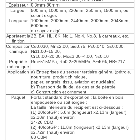
Épaisseur
0.3mm-80mm
Largeur
500mm, 1000mm, 220mm, 250mm, 1500mm, ou
soient exigés
Longueur
1000mm, 2000mm, 2440mm, 3000mm, 3048mm,
6000mm,
ou soyez exigé
Apprêtent la
2B, BA, HL, 8K, No.1, No.4, No.8, à carreaux, etc.
finition
Composition
C≤0.030, Mn≤2.00, Si≤0.75, P≤0.040, S≤0.030,
chimique
Ni11.00~15.00,
Cr18.00~20.00, Mo≤3.00~4.00, N≤0.10
Propriété
Rm≥515MPa, Rp0.2≥205MPa, A≥40%, HB≤217
mécanique
Application
a) Entreprises du secteur tertiaire général (pétrole,
nourriture, produit chimique,
papier, engrais, tissu, aviation et nucléaire)
b) Transport de fluide, de gas et de pétrole
c) Construction et ornement
Paquet
Forfait standard d'exportation : la boîte en bois
empaquetée ou soit exigée ;
La taille intérieure du récipient est ci-dessous :
(1) 20footGP : 5.8m (longueur) x2.13m (largeur)
x2.18m (haut) environ
24-26 CBM
(2) 40footGP : 11.8m (longueur) x2.13m (largeur)
x2.72m (haut) environ
68 CBM