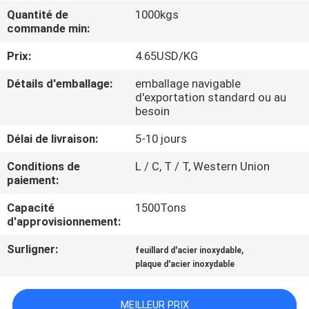
Quantité de
1000kgs
commande min:
CONTRÔLE
DE
Prix:
4.65USD/KG
QUALITÉ
Détails d'emballage:
emballage navigable
d'exportation standard ou au
besoin
CONTACTEZ-
Délai de livraison:
5-10 jours
NOUS
Conditions de
L / C, T / T, Western Union
paiement:
NOUVELLES
Capacité
1500Tons
d'approvisionnement:
CAS
Surligner:
,
feuillard d'acier inoxydable
plaque d'acier inoxydable
COMPANY
NEWS
MEILLEUR PRIX