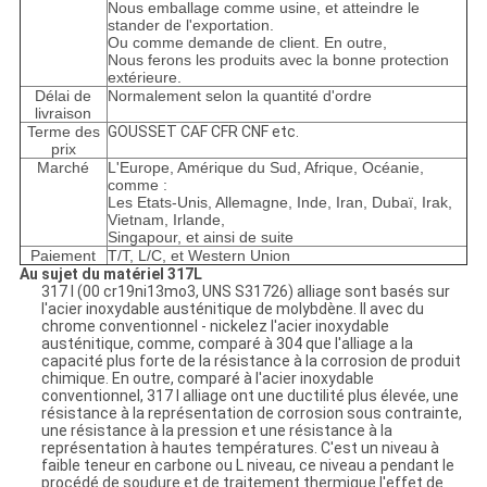
Nous emballage comme usine, et atteindre le
stander de l'exportation.
Ou comme demande de client. En outre,
Nous ferons les produits avec la bonne protection
extérieure.
Délai de
Normalement selon la quantité d'ordre
livraison
Terme des
GOUSSET CAF CFR CNF etc.
prix
Marché
L'Europe, Amérique du Sud, Afrique, Océanie,
comme :
Les Etats-Unis, Allemagne, Inde, Iran, Dubaï, Irak,
Vietnam
, Irlande,
Singapour, et ainsi de suite
Paiement
T/T, L/C, et Western Union
Au sujet du matériel 317L
317 l (00 cr19ni13mo3, UNS S31726) alliage sont basés sur
l'acier inoxydable austénitique de molybdène. Il avec du
chrome conventionnel - nickelez l'acier inoxydable
austénitique, comme, comparé à 304 que l'alliage a la
capacité plus forte de la résistance à la corrosion de produit
chimique. En outre, comparé à l'acier inoxydable
conventionnel, 317 l alliage ont une ductilité plus élevée, une
résistance à la représentation de corrosion sous contrainte,
une résistance à la pression et une résistance à la
représentation à hautes températures. C'est un niveau à
faible teneur en carbone ou L niveau, ce niveau a pendant le
procédé de soudure et de traitement thermique l'effet de