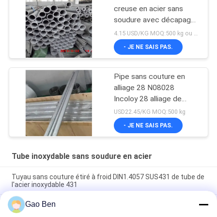
creuse en acier sans
soudure avec décapage
par recuit
4.15 USD/KG MOQ:500 kg ou plus
- JE NE SAIS PAS.
Pipe sans couture en
alliage 28 N08028
Incoloy 28 alliage de
nickel avec certificat
USD22.45/KG MOQ:500 kg
EN10204 3.1
- JE NE SAIS PAS.
Tube inoxydable sans soudure en acier
Tuyau sans couture étiré à froid DIN1.4057 SUS431 de tube de
l'acier inoxydable 431
Gao Ben
Tuyau sans couture du tube 630 du tube 17-4PH de l'acier
inoxydable SUS630 de durcissement par précipitation