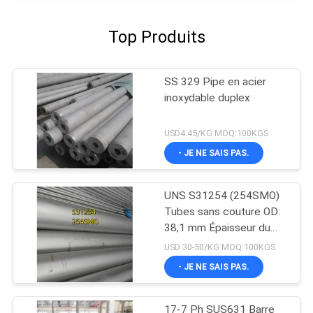
Top Produits
SS 329 Pipe en acier
inoxydable duplex
USD4.45/KG MOQ:100KGS
- JE NE SAIS PAS.
UNS S31254 (254SMO)
Tubes sans couture OD:
38,1 mm Épaisseur du
tube: 3 mm Longueur 6M
USD 30-50/KG MOQ:100KGS
- JE NE SAIS PAS.
17-7 Ph SUS631 Barre