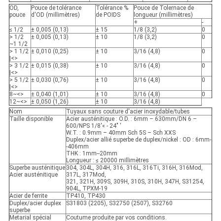
OD,
Pouce de tolérance
Tolérance %
Pouce de Tolernace de
pouce
d'OD (millimètres)
de POIDS
longueur (millimètres)
+
-
≤ 1/2
± 0,005 (0,13)
± 15
1/8 (3,2)
0
> 1/2
± 0,005 (0,13)
± 10
1/8 (3,2)
0
~1 1/2
> 1 1/2
± 0,010 (0,25)
± 10
3/16 (4,8)
0
|<>
> 3 1/2
± 0,015 (0,38)
± 10
3/16 (4,8)
0
|<>
> 5 1/2
± 0,030 (0,76)
± 10
3/16 (4,8)
0
|<>
8~<>
± 0,040 (1,01)
± 10
3/16 (4,8)
0
12~<>
± 0,050 (1,26)
± 10
3/16 (4,8)
Nom
Tuyaux sans couture d'acier inoxydable/tubes
Taille disponible
Acier austénitique : O.D. : 6mm – 630mm/DN 6 –
600/NPS 1/8'« - 24" '
W.T. : 0.9mm – 40mm Sch 5S – Sch XXS
Duplex/acier allié superbe de duplex/nickel : OD : 6mm-
-406mm
THK : 1mm--20mm
Longueur : ≤ 20000 millimètres
Superbe austénitique
304, 304L, 304H, 316, 316L, 316Ti, 316H, 316Mod,
Acier austénitique
317L, 317Mod,
321, 321H, 309S, 309H, 310S, 310H, 347H, S31254,
904L, TPXM-19
Acier de ferrite
TP410, TP430
Duplex/acier duplex
S31803 (2205), S32750 (2507), S32760
superbe
Metarial spécial
Coutume produite par vos conditions.