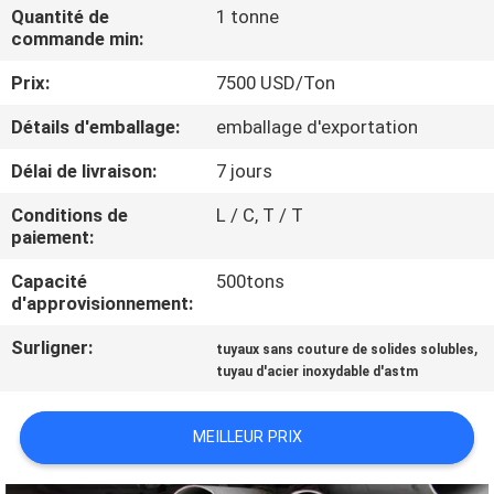
Quantité de
1 tonne
commande min:
CONTRÔLE
Prix:
7500 USD/Ton
DE
QUALITÉ
Détails d'emballage:
emballage d'exportation
Délai de livraison:
7 jours
CONTACTEZ-
Conditions de
L / C, T / T
NOUS
paiement:
Capacité
500tons
NOUVELLES
d'approvisionnement:
Surligner:
,
tuyaux sans couture de solides solubles
CAS
tuyau d'acier inoxydable d'astm
MEILLEUR PRIX
COMPANY
NEWS