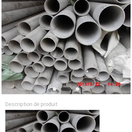
PLAN
DU
SITE
PRIVACY
POLICY
Description de produit