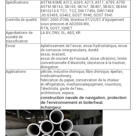
Spécifications
ASTM/ASME A312, A269, A213, A511, A789, A790
ASTM SB163, SB165, SB167, SB407, SB423, SB444
EN10216-5 TC1, TC2, DIN 17456, DIN17458
JIS G3459, G3463, GOST 9940, GOST 9941
Contrôle de qualité
9001:2000 d'OIN, directive 97/23/EC d'équipement
sous pression et AD2000-W0,
RTN, GOST, IQNET
Approbations de
LA BV, DNV, GL, ABS, KR.
société de
classification
Essai
Aplatissement de l'essai, essai hydrostatique, essai
de corrosion intergranulaire, dureté
essai, évasant,
essai de courant de Foucault, essai ultrasinic, limite
conventionnelle d'élasticité, résistance à la traction,
élongation…
Applications
pétrole, industrie chimique, fibre chimique, éperlan,
medicalmachinery,
fabrication du papier, conservation de la chaleur
et réfrigération, mechanicalequipment, nourriture,
l'électricité, garde de l'eau,
architecture, espace,
construction navale de navigation, protection
de l'environnement et boilerheat
échangeur.