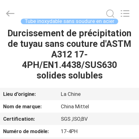
2026
JIANGSU
MITTEL
STEEL
INDUSTRIAL
Tube inoxydable sans soudure en acier
LIMITED.
All
Rights
Durcissement de précipitation
MAISON
Reserved.
de tuyau sans couture d'ASTM
PRODUITS
A312 17-
4PH/EN1.4438/SUS630
AU
solides solubles
SUJET
DE
Lieu d'origine:
La Chine
NOUS
Nom de marque:
China Mittel
Certification:
SGS ,ISO,BV
VISITE
Numéro de modèle:
17-4PH
D'USINE