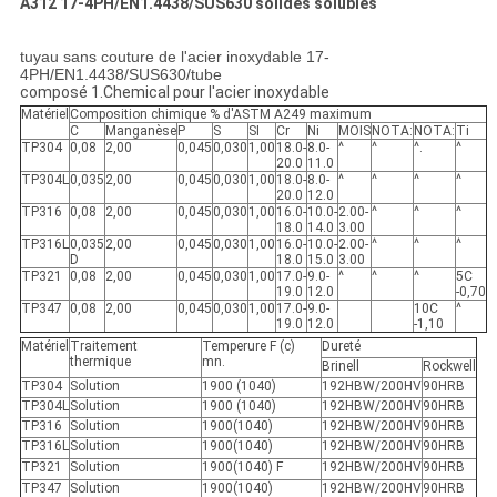
A312 17-4PH/EN1.4438/SUS630 solides solubles
tuyau sans couture de l'acier inoxydable 17-
4PH/EN1.4438/SUS630/tube
composé 1.Chemical pour l'acier inoxydable
Matériel
Composition chimique % d'ASTM A249 maximum
C
Manganèse
P
S
SI
Cr
Ni
MOIS
NOTA:
NOTA:
Ti
TP304
0,08
2,00
0,045
0,030
1,00
18.0-
8.0-
^
^
^.
^
20.0
11.0
TP304L
0,035
2,00
0,045
0,030
1,00
18.0-
8.0-
^
^
^
^
20.0
12.0
TP316
0,08
2,00
0,045
0,030
1,00
16.0-
10.0-
2.00-
^
^
^
18.0
14.0
3.00
TP316L
0,035
2,00
0,045
0,030
1,00
16.0-
10.0-
2.00-
^
^
^
D
18.0
15.0
3.00
TP321
0,08
2,00
0,045
0,030
1,00
17.0-
9.0-
^
^
^
5C
19.0
12.0
-0,70
TP347
0,08
2,00
0,045
0,030
1,00
17.0-
9.0-
10C
^
19.0
12.0
-1,10
Matériel
Traitement
Temperure F (c)
Dureté
thermique
mn.
Brinell
Rockwell
TP304
Solution
1900 (1040)
192HBW/200HV
90HRB
TP304L
Solution
1900 (1040)
192HBW/200HV
90HRB
TP316
Solution
1900(1040)
192HBW/200HV
90HRB
TP316L
Solution
1900(1040)
192HBW/200HV
90HRB
TP321
Solution
1900(1040) F
192HBW/200HV
90HRB
TP347
Solution
1900(1040)
192HBW/200HV
90HRB