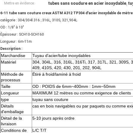
tubes sans soudure en acier inoxydable
tu
Mettre en évidence:
,
6-11 tube sans couture creux ASTM A312 TP304 d'acier inoxydable de mètre
catégorie : 304/304l.316 ; 316L, 310S, 321,904L
OD : 1/8" à 10"
Épaisseur : SCH10-SCH160
Longueur : 6m-11m
Description :
Marchandise
Tuyau d'acier/tube inoxydables
Matériel
304, 304L, 316, 316L, 316Ti, 317, 317L, 321, 309S, 
409, 410S, 420, 430, 201, 202, 904L
Méthode de
Étiré à froid/laminé à froid
processus
Taille
OD : POIDS de 6mm~400mm : 1mm~50mm
Longueur
MAXIMUM 12 mètres ou comme exigence de clients
type
tuyau sans couture
Détails
cas en bois navigables ou par paquets ou comme exi
d'emballage
Détail de la
5-10 jours après ordre
livraison
Conditions de
L/C T/T