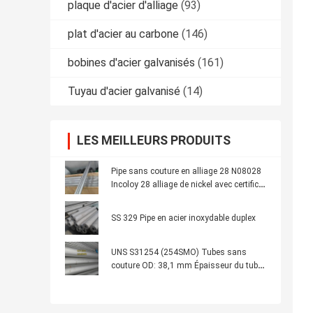
plaque d'acier d'alliage
(93)
plat d'acier au carbone
(146)
bobines d'acier galvanisés
(161)
Tuyau d'acier galvanisé
(14)
LES MEILLEURS PRODUITS
Pipe sans couture en alliage 28 N08028
Incoloy 28 alliage de nickel avec certificat
EN10204 3.1
SS 329 Pipe en acier inoxydable duplex
UNS S31254 (254SMO) Tubes sans
couture OD: 38,1 mm Épaisseur du tube:
3 mm Longueur 6M