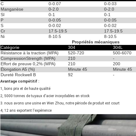
C
0-0.07
0-0.03
Manganèse
0-2.0
0-2.0
SI
0-1
0-1
P
0-0.05
0-0.05
S
0-0.02
0-0.02
Cr
17.5-19.5
17.5-19.5
Ni
8-10.5
8-10.5
Propriétés mécaniques
Catégorie
304
304L
Résistance à la traction (MPA)
520-720
500-6070
CompressionStrength (MPA)
210
-
Effort de preuve 0,2% (MPA)
210
200
Élongation A5 (%)
Minute 45
Minute 45
Dureté Rockwell B
92
-
Avantage compétitif :
1, bons prix et de haute qualité
2, 5000 tonnes de tuyaux d'acier inoxydables en stock
3. nous avons une usine en Wen Zhou, notre période de produit est court
4, 12 ans exportent l'expérience