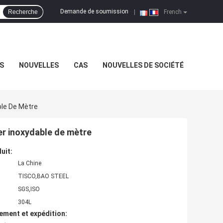
Demande de soumission
Recherche
|
French
S
NOUVELLES
CAS
NOUVELLES DE SOCIÉTÉ
le De Mètre
r inoxydable de mètre
uit:
La Chine
TISCO,BAO STEEL
SGS,ISO
304L
ement et expédition: