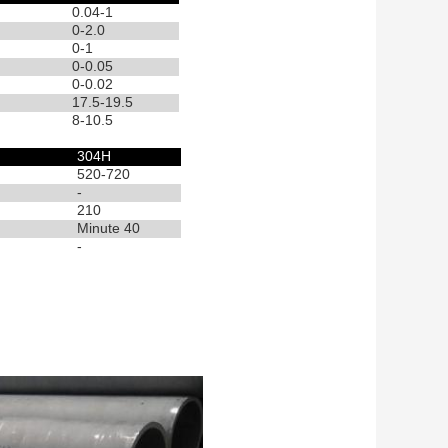
0.04-1
0-2.0
0-1
0-0.05
0-0.02
17.5-19.5
8-10.5
304H
520-720
-
210
Minute 40
-