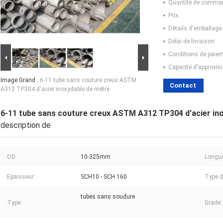
Quantité de comma
Prix:
Détails d'emballage:
Délai de livraison:
Conditions de paiem
Capacité d'approvis
Image Grand :
6-11 tube sans couture creux ASTM
Contact
A312 TP304 d'acier inoxydable de mètre
6-11 tube sans couture creux ASTM A312 TP304 d'acier in
description de
OD:
10-325mm
Longue
Epaisseur:
SCH10 - SCH 160
Type d
tubes sans soudure
Type:
Grade: