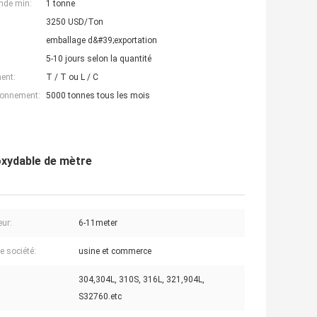
nde min:
1 tonne
3250 USD/Ton
emballage d&#39;exportation
5-10 jours selon la quantité
ent:
T / T ou L / C
ionnement:
5000 tonnes tous les mois
oxydable de mètre
ur:
6-11meter
e société:
usine et commerce
304,304L, 310S, 316L, 321,904L,
S32760.etc