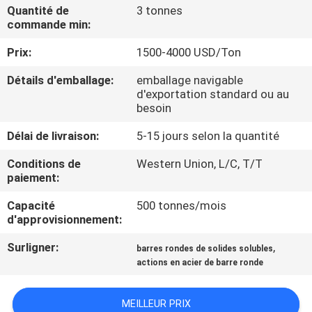
Quantité de
3 tonnes
commande min:
CONTRÔLE
Prix:
1500-4000 USD/Ton
DE
QUALITÉ
Détails d'emballage:
emballage navigable
d'exportation standard ou au
besoin
CONTACTEZ-
Délai de livraison:
5-15 jours selon la quantité
NOUS
Conditions de
Western Union, L/C, T/T
paiement:
NOUVELLES
Capacité
500 tonnes/mois
d'approvisionnement:
CAS
Surligner:
,
barres rondes de solides solubles
actions en acier de barre ronde
COMPANY
NEWS
MEILLEUR PRIX