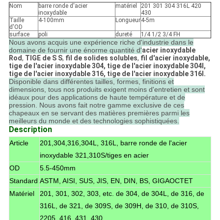
Nom
barre ronde d'acier
matériel
201 301 304 316L 420
inoxydable
430
Taille
4-100mm
Longueur
4-5m
d'OD
surface
poli
dureté
1/4 1/2 3/4 FH
Nous avons acquis une expérience riche d'industrie dans le
domaine de fournir une énorme quantité d'
acier inoxydable
Rod
,
TIGE de S S
,
fil de solides solubles
,
fil d'acier inoxydable,
tige de l'acier inoxydable 304, tige de l'acier inoxydable 304l,
tige de l'acier inoxydable 316, tige de l'acier inoxydable 316l.
Disponible dans différentes tailles, formes, finitions et
dimensions, tous nos produits exigent moins d'entretien et sont
idéaux pour des applications de haute température et de
pression. Nous avons fait notre gamme exclusive de ces
chapeaux en se servant des matières premières parmi les
meilleurs du monde et des technologies sophistiquées.
Description
Article
201,304,316,304L, 316L, barre ronde de l'acier
inoxydable 321,310S/tiges en acier
OD
5.5-450mm
Standard
ASTM, AISI, SUS, JIS, EN, DIN, BS, GIGAOCTET
Matériel
201, 301, 302, 303, etc. de 304, de 304L, de 316, de
316L, de 321, de 309S, de 309H, de 310, de 310S,
2205, 416, 431, 430.