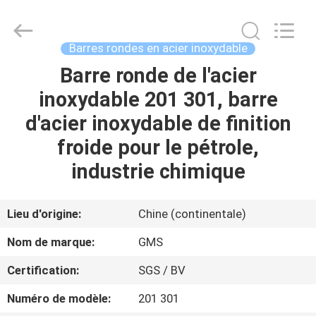
2026
JIANGSU
MITTEL
STEEL
INDUSTRIAL
Barres rondes en acier inoxydable
LIMITED.
All
Rights
Barre ronde de l'acier
MAISON
Reserved.
inoxydable 201 301, barre
PRODUITS
d'acier inoxydable de finition
froide pour le pétrole,
AU
industrie chimique
SUJET
DE
Lieu d'origine:
Chine (continentale)
NOUS
Nom de marque:
GMS
Certification:
SGS / BV
VISITE
Numéro de modèle:
201 301
D'USINE