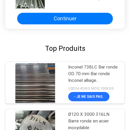
de finition froide pour le pétrole,
industrie chimique
Continuer
Top Produits
Inconel 738LC Bar ronde
OD 70 mm Bar ronde
Inconel alliage
738/738LC alliage élevé
USD34.45/KG MOQ:100KGS
- JE NE SAIS PAS.
Ø120 X 3000 316LN
Barre ronde en acier
inoxydable