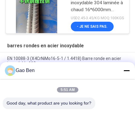
inoxydable 304 laminée à
chaud 16*6000mm
SUS304
USD2.45-3.45/KG MOQ:100KGS
- JE NE SAIS PAS.
barres rondes en acier inoxydable
EN 10088-3 (X4CrNiMo16-5-1 / 1.4418) Barre ronde en acier
inoxydable 110 mm
Gao Ben
Tige filetée en acier inoxydable 304 Barre d'armature en acier
inoxydable SUS304 Ø22 x 6000mm
5:51 AM
Barre ronde ASTM A276 316Ti d'acier inoxydable SUS316Ti
laminée à chaud Rod 32*3000mm
Good day, what product are you looking for?
Catégories populaires
Tous
La Tôle D'acier 
Plaques En Acier 