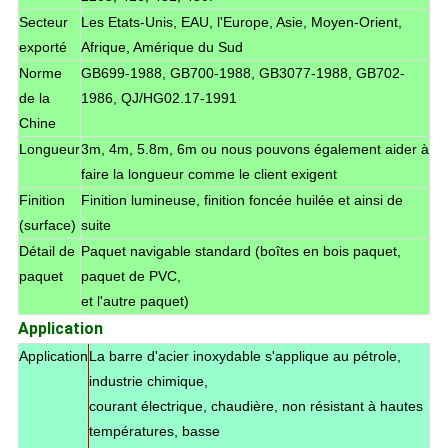
Secteur
Les Etats-Unis, EAU, l'Europe, Asie, Moyen-Orient,
exporté
Afrique, Amérique du Sud
Norme
GB699-1988, GB700-1988, GB3077-1988, GB702-
de la
1986, QJ/HG02.17-1991
Chine
Longueur
3m, 4m, 5.8m, 6m ou nous pouvons également aider à
faire la longueur comme le client exigent
Finition
Finition lumineuse, finition foncée huilée et ainsi de
(surface)
suite
Détail de
Paquet navigable standard (boîtes en bois paquet,
paquet
paquet de PVC,
et l'autre paquet)
Application
Application
La barre d'acier inoxydable s'applique au pétrole,
industrie chimique,
courant électrique, chaudière, non résistant à hautes
températures, basse