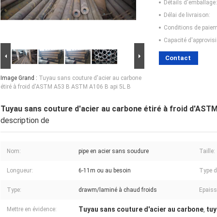
Détails d'emballage:
Délai de livraison:
Conditions de paiem
Capacité d'approvis
Contact
Image Grand :
Tuyau sans couture d'acier au carbone
étiré à froid d'ASTM A53 B ASTM A106 B api 5L B
Tuyau sans couture d'acier au carbone étiré à froid d'AST
description de
Nom:
pipe en acier sans soudure
Taille:
Longueur:
6-11m ou au besoin
Type d
Type:
drawm/laminé à chaud froids
Epaiss
Tuyau sans couture d'acier au carbone
tuy
Mettre en évidence:
,