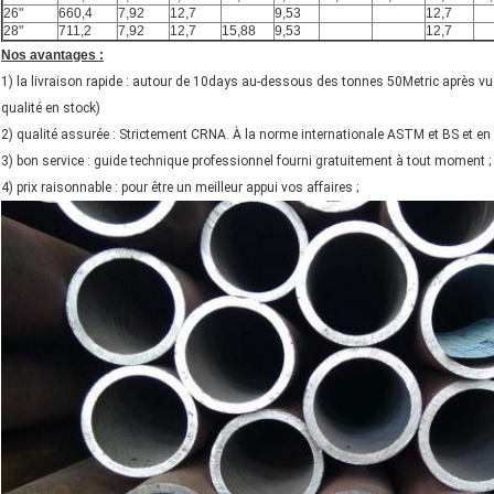
26"
660,4
7,92
12,7
9,53
12,7
28"
711,2
7,92
12,7
15,88
9,53
12,7
Nos avantages :
1) la livraison rapide : autour de 10days au-dessous des tonnes 50Metric après vue 
qualité en stock)
2) qualité assurée : Strictement CRNA. À la norme internationale ASTM et BS et en e
3) bon service : guide technique professionnel fourni gratuitement à tout moment ;
4) prix raisonnable : pour être un meilleur appui vos affaires ;