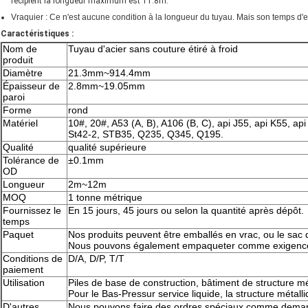
récipient la longueur maximum est 11.8m.
Vraquier : Ce n'est aucune condition à la longueur du tuyau. Mais son temps d'e
Caractéristiques :
Nom de
Tuyau d'acier sans couture étiré à froid
produit
Diamètre
21.3mm~914.4mm
Épaisseur de
2.8mm~19.05mm
paroi
Forme
rond
Matériel
10#, 20#, A53 (A, B), A106 (B, C), api J55, api K55, api
St42-2, STB35, Q235, Q345, Q195.
Qualité
qualité supérieure
Tolérance de
±0.1mm
OD
Longueur
2m~12m
MOQ
1 tonne métrique
Fournissez le
En 15 jours, 45 jours ou selon la quantité après dépôt.
temps
Paquet
Nos produits peuvent être emballés en vrac, ou le sac
Nous pouvons également empaqueter comme exigences
Conditions de
D/A, D/P, T/T
paiement
Utilisation
Piles de base de construction, bâtiment de structure mé
Pour le Bas-Pressur service liquide, la structure métalli
D'autres
Nous pouvons faire des ordres spéciaux comme deman