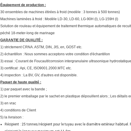
Équipement de production :
30 ensembles de machines étirées à froid (modèle : 3 tonnes à 500 tonnes)
Machines laminées à froid : Modèle LD-30, LD-60, LG-90H (l), LG-159H (l)
Solution de rouleau et équipement de traitement thermique automatiques de recuit
péché 18-meter-long de marinage
GARANTIE DE QUALITÉ :
1) strictement CRNA. ASTM, DIN, JIS, en, GOST etc.
2) échantillon : Nous sommes acceptons votre condition d'échantillon
3) essai : Courant de Foucault/corrosion intergranulaire ultrasonique hydrostatiq
3) certificat : Api, CE, ISO9001.2000.MTC etc.
4) inspection : La BV, GV, d'autres est disponible.
Paquet de haute qualité :
1) par paquet avec la bande ;
2) le premier emballage par le sachet en plastique dépouillent alors ; Les détails e
3) en vrac
4) conditions de Client
5) la livraison :
Récipient : 25 tonnes/récipient pour le tuyau avec le diamètre extérieur habituel.