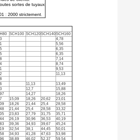
outes sortes de tuyaux
01 : 2000 strictement.
H80
SCH100
SCH120
SCH140
SCH160
3
4,78
1
5,56
5
6,35
5
6,35
8
7,14
4
8,74
1
9,53
2
11,13
8
6
11,13
13,49
3
12,7
15,88
,97
14,27
18,26
7
15,09
18,26
20,62
23,01
,09
18,26
21,44
25,4
28,58
,48
21,44
25,4
28,58
33,32
,05
23,83
27,79
31,75
35,71
,44
26,19
30,96
36,53
40,19
,83
39,36
34,93
39,67
45,24
,19
32,54
38,1
44,45
50,01
,58
34,93
41,28
47,63
53,98
,96
38,89
46,02
52,37
59,54