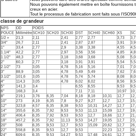
Nous pouvons également mettre en boîte fournissons t
creux en acier.
Tout le processus de fabrication sont faits sous l'ISO90
classe de grandeur
NPS
OD
POIDS
POUCE
Millimètre
SCH10
SCH20
SCH30
DST
SCH40
SCH60
XS
SC
1/2 »
21,3
2,11
2,41
2,77
2,77
3,73
3,7
3/4"
26,7
2,11
2,41
2,87
2,87
3,91
3,9
1"
33,4
2,77
2,9
3,38
3,38
4,55
4,5
1.1/4"
42,2
2,77
2,97
3,56
3,56
4,85
4,8
1.1/2"
48,3
2,77
3,18
3,68
3,68
5,08
5,0
2"
60,3
2,77
3,18
3,91
3,91
5,54
5,5
2.1/2"
73
3,05
4,78
5,16
5,16
7,01
7,0
3"
88,9
3,05
4,78
5,49
5,49
7,62
7,6
3.1/2"
101,6
3,05
4,78
5,74
5,74
8,08
8,0
4"
114,3
3,05
4,78
6,02
6,02
8,56
8,5
5"
141,3
3,4
6,55
6,55
9,53
9,5
6"
168,3
3,4
7,11
7,11
10,97
10
8"
219,1
3,76
6,35
7,04
8,18
8,18
10,31
12,7
12,
10"
273
4,19
6,35
7,8
9,27
9,27
12,7
12,7
15
12"
323,8
4,57
6,35
8,38
9,53
10,31
14,27
12,7
17
14"
355,6
6,35
7,92
9,53
9,53
11,13
15,09
12,7
19
16"
406,4
6,35
7,92
9,53
9,53
12,7
16,66
12,7
21
18"
457,2
6,35
7,92
11,13
9,53
14,27
19,05
12,7
23
20"
508
6,35
9,53
12,7
9,53
15,09
20,62
12,7
26
22"
558,8
6,35
9,53
12,7
9,53
22,23
12,7
28
24"
609,6
6,35
9,53
14,27
9,53
17,48
24,61
12,7
30