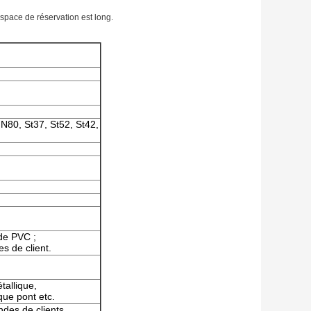
space de réservation est long.
 N80, St37, St52, St42,
 de PVC ;
 de client.
tallique,
que pont etc.
des de clients.