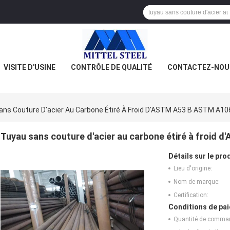
VISITE D'USINE
CONTRÔLE DE QUALITÉ
CONTACTEZ-NOU
ns Couture D'acier Au Carbone Étiré À Froid D'ASTM A53 B ASTM A106
Tuyau sans couture d'acier au carbone étiré à froid 
Détails sur le prod
Lieu d'origine:
Nom de marque:
Certification:
Conditions de pai
Quantité de comma