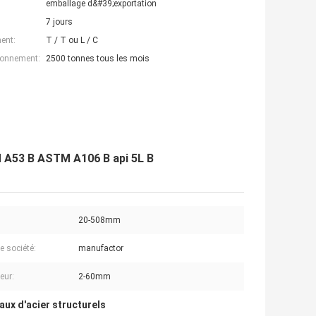
emballage d&#39;exportation
7 jours
ent:
T / T ou L / C
ionnement:
2500 tonnes tous les mois
M A53 B ASTM A106 B api 5L B
20-508mm
e société:
manufactor
eur:
2-60mm
aux d'acier structurels