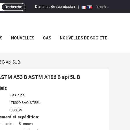
Demande de soumission
Recherche
|
French
S
NOUVELLES
CAS
NOUVELLES DE SOCIÉTÉ
 B Api 5L B
d'ASTM A53 B ASTM A106 B api 5L B
uit:
La Chine
TISCO,BAO STEEL
SGS,BV
ement et expédition:
nde min:
5 tonnes