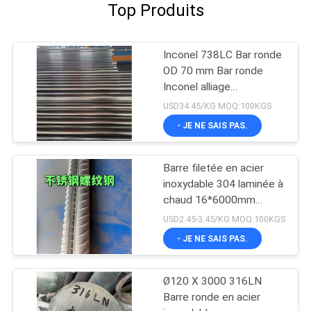
Top Produits
Inconel 738LC Bar ronde
OD 70 mm Bar ronde
Inconel alliage
738/738LC alliage élevé
USD34.45/KG MOQ:100KGS
- JE NE SAIS PAS.
Barre filetée en acier
inoxydable 304 laminée à
chaud 16*6000mm
SUS304
USD2.45-3.45/KG MOQ:100KGS
- JE NE SAIS PAS.
Ø120 X 3000 316LN
Barre ronde en acier