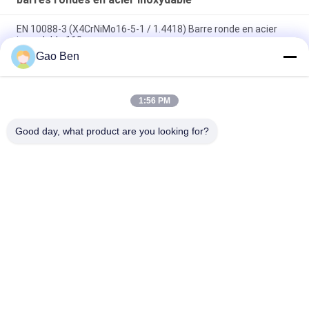
EN 10088-3 (X4CrNiMo16-5-1 / 1.4418) Barre ronde en acier
inoxydable 110 mm
Gao Ben
Tige filetée en acier inoxydable 304 Barre d'armature en acier
inoxydable SUS304 Ø22 x 6000mm
1:56 PM
Barre ronde ASTM A276 316Ti d'acier inoxydable SUS316Ti
laminée à chaud Rod 32*3000mm
Good day, what product are you looking for?
Catégories populaires
Tous
La Tôle D'acier 
Plaques En Acier 
Inoxydable
Inoxydable
Bobines D'acier 
Acier Inoxydable 
Inoxydable
Plat Bar
Barres Rondes En 
Alliage De Hastelloy
Acier Inoxydable