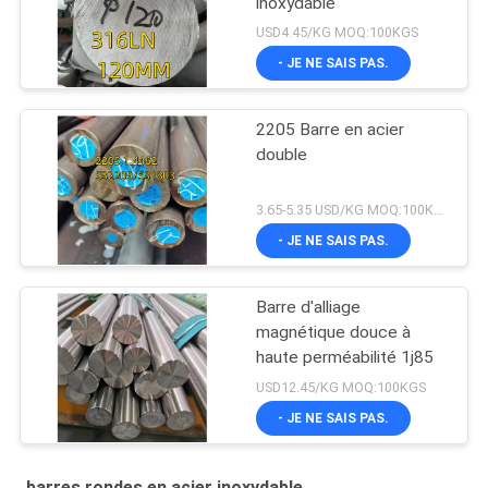
inoxydable
USD4.45/KG MOQ:100KGS
- JE NE SAIS PAS.
2205 Barre en acier
double
3.65-5.35 USD/KG MOQ:100KGS
- JE NE SAIS PAS.
Barre d'alliage
magnétique douce à
haute perméabilité 1j85
USD12.45/KG MOQ:100KGS
- JE NE SAIS PAS.
barres rondes en acier inoxydable