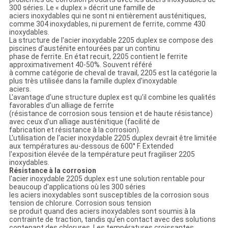
300 séries. Le « duplex » décrit une famille de
aciers inoxydables qui ne sont ni entièrement austénitiques,
comme 304 inoxydables, ni purement de ferrite, comme 430
inoxydables.
La structure de l'acier inoxydable 2205 duplex se compose des
piscines d'austénite entourées par un continu
phase de ferrite. En état recuit, 2205 contient le ferrite
approximativement 40-50%. Souvent référé
à comme catégorie de cheval de travail, 2205 est la catégorie la
plus très utilisée dans la famille duplex d'inoxydable
aciers.
L'avantage d'une structure duplex est qu'il combine les qualités
favorables d'un alliage de ferrite
(résistance de corrosion sous tension et de haute résistance)
avec ceux d'un alliage austénitique (facilité de
fabrication et résistance à la corrosion).
L'utilisation de l'acier inoxydable 2205 duplex devrait être limitée
aux températures au-dessous de 600° F. Extended
l'exposition élevée de la température peut fragiliser 2205
inoxydables.
Résistance à la corrosion
l'acier inoxydable 2205 duplex est une solution rentable pour
beaucoup d'applications où les 300 séries
les aciers inoxydables sont susceptibles de la corrosion sous
tension de chlorure. Corrosion sous tension
se produit quand des aciers inoxydables sont soumis à la
contrainte de traction, tandis qu'en contact avec des solutions
contenant des chlorures. Les températures croissantes