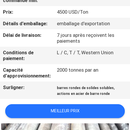
commande min:
Prix:
4500 USD/Ton
CONTRÔLE
DE
Détails d'emballage:
emballage d'exportation
QUALITÉ
Délai de livraison:
7 jours après reçoivent les
paiements
CONTACTEZ-
Conditions de
L / C, T / T, Western Union
paiement:
NOUS
Capacité
2000 tonnes par an
d'approvisionnement:
NOUVELLES
Surligner:
,
barres rondes de solides solubles
actions en acier de barre ronde
CAS
MEILLEUR PRIX
COMPANY
NEWS