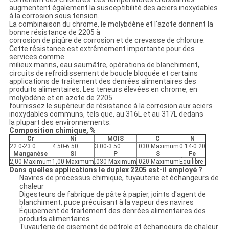
augmentent également la susceptibilité des aciers inoxydables
à la corrosion sous tension.
La combinaison du chrome, le molybdène et l'azote donnent la
bonne résistance de 2205 à
corrosion de piqûre de corrosion et de crevasse de chlorure.
Cette résistance est extrêmement importante pour des
services comme
milieux marins, eau saumâtre, opérations de blanchiment,
circuits de refroidissement de boucle bloquée et certains
applications de traitement des denrées alimentaires des
produits alimentaires. Les teneurs élevées en chrome, en
molybdène et en azote de 2205
fournissez le supérieur de résistance à la corrosion aux aciers
inoxydables communs, tels que, au 316L et au 317L dedans
la plupart des environnements.
Composition chimique, %
Cr
Ni
MOIS
C
N
22.0-23.0
4.50-6.50
3.00-3.50
.030 Maximum
0.14-0.20
Manganèse
SI
P
S
Fe
2,00 Maximum
1,00 Maximum
.030 Maximum
.020 Maximum
Équilibre
Dans quelles applications le duplex 2205 est-il employé ?
Navires de processus chimique, tuyauterie et échangeurs de
chaleur
Digesteurs de fabrique de pâte à papier, joints d'agent de
blanchiment, puce précuisant à la vapeur des navires
Équipement de traitement des denrées alimentaires des
produits alimentaires
Tuyauterie de gisement de pétrole et échangeurs de chaleur