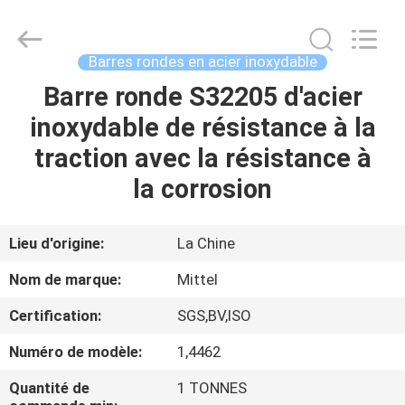
2026
JIANGSU
MITTEL
STEEL
INDUSTRIAL
Barres rondes en acier inoxydable
LIMITED.
All
Rights
Barre ronde S32205 d'acier
MAISON
Reserved.
inoxydable de résistance à la
PRODUITS
traction avec la résistance à
la corrosion
AU
SUJET
Lieu d'origine:
La Chine
DE
Nom de marque:
Mittel
NOUS
Certification:
SGS,BV,ISO
Numéro de modèle:
1,4462
VISITE
D'USINE
Quantité de
1 TONNES