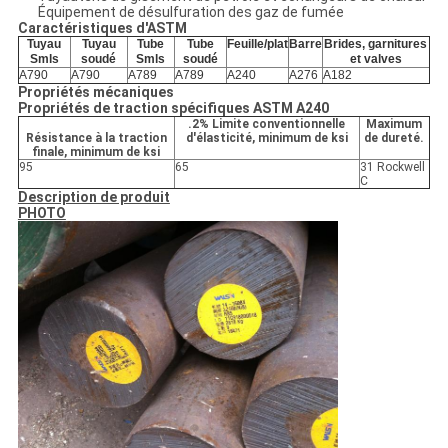
Équipement de désulfuration des gaz de fumée
Caractéristiques d'ASTM
Tuyau
Tuyau
Tube
Tube
Feuille/plat
Barre
Brides, garnitures
Smls
soudé
Smls
soudé
et valves
A790
A790
A789
A789
A240
A276
A182
Propriétés mécaniques
Propriétés de traction spécifiques ASTM A240
.2% Limite conventionnelle
Maximum
Résistance à la traction
d'élasticité, minimum de ksi
de dureté.
finale, minimum de ksi
95
65
31 Rockwell
C
Description de produit
PHOTO