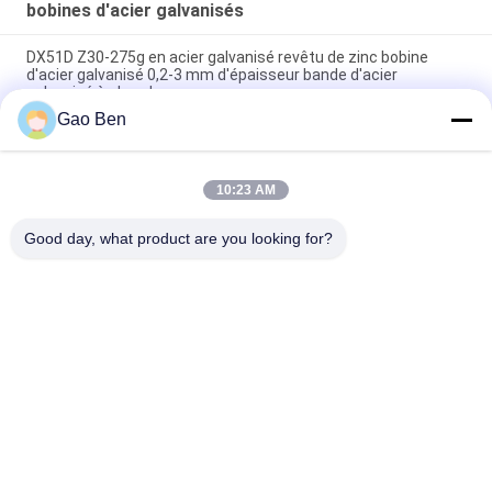
bobines d'acier galvanisés
DX51D Z30-275g en acier galvanisé revêtu de zinc bobine
d'acier galvanisé 0,2-3 mm d'épaisseur bande d'acier
galvanisé à chaud
Gao Ben
AZ80 AZ120 AZ150 Aluminum Zinc Coated Galvalume Steel
Coil Sheet 1.5*1250mm
10:23 AM
La paillette régulière 1.0*1250 de la bobine DX51-AZ150
d'Aluzinc a galvanisé la peau en acier de bobines pas passée
Good day, what product are you looking for?
Catégories populaires
Tous
La Tôle D'acier 
Plaques En Acier 
Inoxydable
Inoxydable
Bobines D'acier 
Acier Inoxydable 
Inoxydable
Plat Bar
Barres Rondes En 
Alliage De Hastelloy