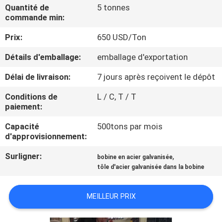
Quantité de
5 tonnes
commande min:
CONTRÔLE
Prix:
650 USD/Ton
DE
QUALITÉ
Détails d'emballage:
emballage d'exportation
Délai de livraison:
7 jours après reçoivent le dépôt
CONTACTEZ-
Conditions de
L / C, T / T
NOUS
paiement:
Capacité
500tons par mois
NOUVELLES
d'approvisionnement:
Surligner:
,
bobine en acier galvanisée
CAS
tôle d'acier galvanisée dans la bobine
MEILLEUR PRIX
COMPANY
NEWS