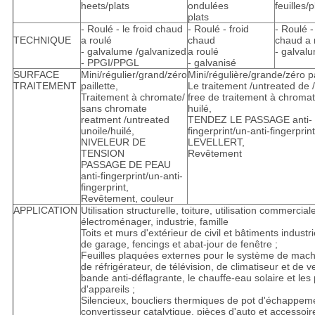
heets/plats
ondulées
feuilles/p
plats
- Roulé - le froid chaud
- Roulé - froid
- Roulé - 
TECHNIQUE
a roulé
chaud
chaud a 
- galvalume /galvanized
a roulé
- galval
- PPGI/PPGL
- galvanisé
SURFACE
Mini/régulier/grand/zéro
Mini/régulière/grande/zéro pa
TRAITEMENT
paillette,
Le traitement /untreated de
Traitement à chromate/
free de traitement à chromat
sans chromate
huilé,
reatment /untreated
TENDEZ LE PASSAGE anti-
unoile/huilé,
fingerprint/un-anti-fingerpri
NIVELEUR DE
LEVELLERT,
TENSION
Revêtement
PASSAGE DE PEAU
anti-fingerprint/un-anti-
fingerprint,
Revêtement, couleur
APPLICATION
Utilisation structurelle, toiture, utilisation commercial
électroménager, industrie, famille
Toits et murs d'extérieur de civil et bâtiments industri
de garage, fencings et abat-jour de fenêtre ;
Feuilles plaquées externes pour le système de machi
de réfrigérateur, de télévision, de climatiseur et de ve
bande anti-déflagrante, le chauffe-eau solaire et les
d'appareils ;
Silencieux, boucliers thermiques de pot d'échappem
convertisseur catalytique, pièces d'auto et accessoir