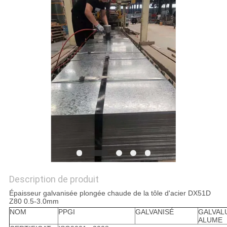
PLAN
DU
SITE
PRIVACY
POLICY
Description de produit
Épaisseur galvanisée plongée chaude de la tôle d'acier DX51D
Z80 0.5-3.0mm
NOM
PPGI
GALVANISÉ
GALVAL
ALUME