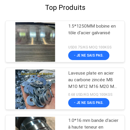
Top Produits
1.5*1250MM bobine en
tôle d'acier galvanisé
USD0.75/KG MOQ:100KGS
- JE NE SAIS PAS.
Laveuse plate en acier
au carbone zincée M8
M10 M12 M16 M20 M25
Plaine galvanisée
0.68 USD/KG MOQ:100KGS
- JE NE SAIS PAS.
1.0*16 mm bande d'acier
à haute teneur en