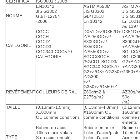
CERTIFICAT
ISO9001 : 2008
EN10142
ASTM A653M
ASTM A
JIS G3302
JIS G3302
JIS G33
NORME
GB/T-12754
GB/T2518
JIS G33
-2006
En 10142
En 1021
As 1397
CGCC
DX51D+Z/DX52D+
DX51D+
CGCH
Z/S250GD+Z/
+AZ/S25
CGCD1-
S300GD+Z/
S300GD
CATÉGORIE
CGCD3
S350GD+
+AZ/S5
CGC340-CGC570
Z/S550GD+Z
SGLCC/
CATÉGORIE
SGCC/SGCH
SGLC30
/SGCD1-SGCD3/
G2+AZ/
SGC340-SGC570
+AZ/G30
G2+Z/G3+Z/G250+
G350+A
Z/G300
+Z/
G350+Z/G550+Z
REVÊTEMENT
COULEURS DE RAL
Z60g/m2 à
AZ30g/m
Z275g/m2
50g
/m2
TAILLE
(0.13mm-1.5mm)
(0.13mm-4.0mm)
(0.12mm
X1000mm
X1500mm OU
1500mm
OU comme conditions
comme conditions
comme r
ements
Bobine en acier
Bobine en acier
Bobine e
Tôles d'acier/plats
Tôles d'acier/plats
Tôles d'a
TYPE
S en acier ondulé
Tôles d'acier
Acier on