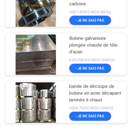
carbone
USD1.45/KG MOQ:500 kg
- JE NE SAIS PAS.
Bobine galvanisée
plongée chaude de tôle
d'acier
0.65 USD/KG MOQ:100KGS
- JE NE SAIS PAS.
bande de découpe de
bobine en acier décapant
laminée à chaud
USD0.75/KG MOQ:100KGS
- JE NE SAIS PAS.