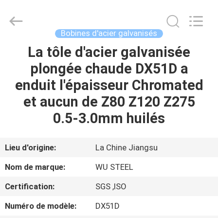
2026
JIANGSU
MITTEL
STEEL
INDUSTRIAL
Bobines d'acier galvanisés
LIMITED.
All
Rights
La tôle d'acier galvanisée
MAISON
Reserved.
plongée chaude DX51D a
PRODUITS
enduit l'épaisseur Chromated
et aucun de Z80 Z120 Z275
AU
0.5-3.0mm huilés
SUJET
DE
Lieu d'origine:
La Chine Jiangsu
NOUS
Nom de marque:
WU STEEL
Certification:
SGS ,ISO
VISITE
Numéro de modèle:
DX51D
D'USINE